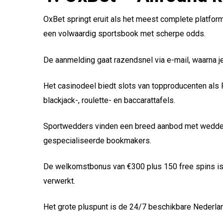
OxBet springt eruit als het meest complete platfor
een volwaardig sportsbook met scherpe odds.
De aanmelding gaat razendsnel via e-mail, waarna je 
Het casinodeel biedt slots van topproducenten als 
blackjack-, roulette- en baccarattafels.
Sportwedders vinden een breed aanbod met weddensc
gespecialiseerde bookmakers.
De welkomstbonus van €300 plus 150 free spins is a
verwerkt.
Het grote pluspunt is de 24/7 beschikbare Nederland