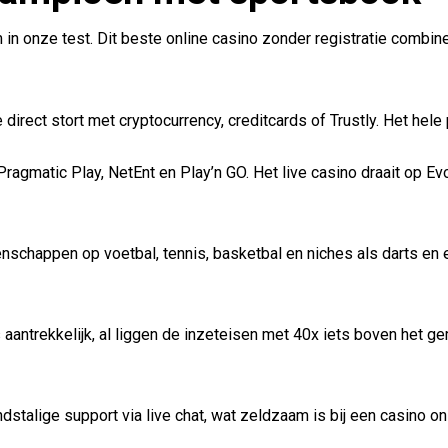
m in onze test. Dit beste online casino zonder registratie combi
direct stort met cryptocurrency, creditcards of Trustly. Het hel
Pragmatic Play, NetEnt en Play’n GO. Het live casino draait op E
happen op voetbal, tennis, basketbal en niches als darts en e
antrekkelijk, al liggen de inzeteisen met 40x iets boven het g
stalige support via live chat, wat zeldzaam is bij een casino onl