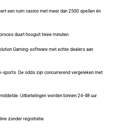
neert een ruim casino met meer dan 2500 spellen én
e proces duurt hooguit twee minuten.
volution Gaming-software met echte dealers aan
-sports. De odds zijn concurrerend vergeleken met
emiddelde. Uitbetalingen worden binnen 24-48 uur
ine zonder registratie.