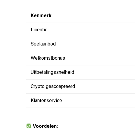
Kenmerk
Licentie
Spelaanbod
Welkomstbonus
Uitbetalingssnelheid
Crypto geaccepteerd
Klantenservice
Voordelen: