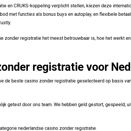
tie en CRUKS-koppeling verplicht stellen, kiezen deze internatio
bod met functies als bonus buys en autoplay, en flexibele betaa
ustly.
e zonder registratie het meest betrouwbaar is, hoe het werkt en w
zonder registratie voor Ne
 we de beste casino zonder registratie geselecteerd op basis 
oonlijk getest door ons team. We hebben geld gestort, gespeeld, 
ategorie nederlandse casino zonder registratie.