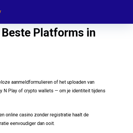
y
e Beste Platforms in
eloze aanmeldformulieren of het uploaden van
 N Play of crypto wallets — om je identiteit tijdens
en online casino zonder registratie haalt de
ratie eenvoudiger dan ooit.