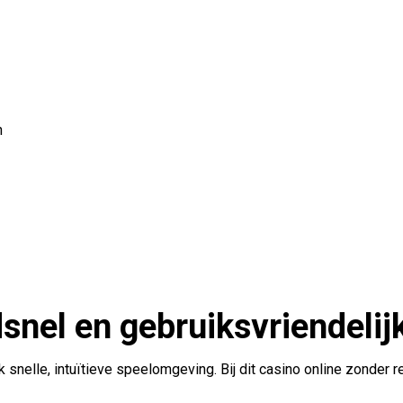
n
snel en gebruiksvriendelij
k snelle, intuïtieve speelomgeving. Bij dit casino online zonder