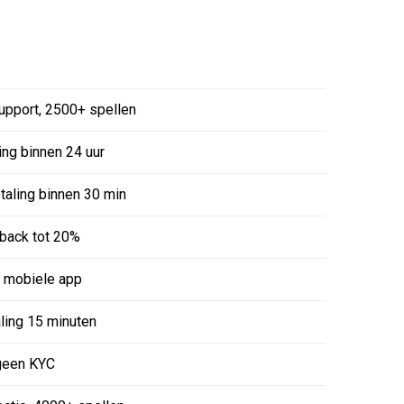
upport, 2500+ spellen
ing binnen 24 uur
etaling binnen 30 min
hback tot 20%
, mobiele app
ling 15 minuten
 geen KYC