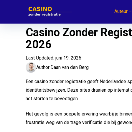
Auteur –
Casino Zonder Registr
2026
Last Updated:
juni 19, 2026
Author:
Daan van den Berg
Een casino zonder registratie geeft Nederlandse s
identiteitsbewijzen. Deze sites draaien op internati
het storten te bevestigen.
Het gevolg is een soepele ervaring waarbij je binnen 
frustratie weg van de trage verificatie die bij gew