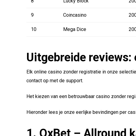
8
Lucky Block
200
9
Coincasino
200
10
Mega Dice
20
Uitgebreide reviews:
Elk online casino zonder registratie in onze select
contact op met de support.
Het kiezen van een betrouwbaar casino zonder regist
Hieronder lees je onze eerlijke bevindingen per cas
1. OxBet – Allround