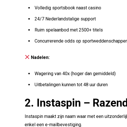
Volledig sportsbook naast casino
24/7 Nederlandstalige support
Ruim spelaanbod met 2500+ titels
Concurrerende odds op sportweddenschappe
Nadelen:
Wagering van 40x (hoger dan gemiddeld)
Uitbetalingen kunnen tot 48 uur duren
2. Instaspin – Razend
Instaspin maakt zijn naam waar met een uitzonderlij
enkel een e-mailbevestiging.